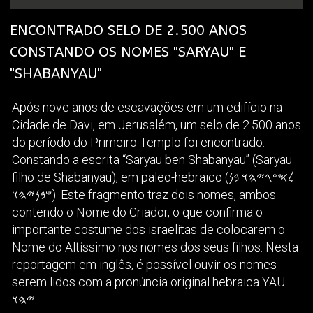
ENCONTRADO SELO DE 2.500 ANOS
CONSTANDO OS NOMES "SARYAU" E
"SHABANYAU"
Após nove anos de escavações em um edifício na
Cidade de Davi, em Jerusalém, um selo de 2.500 anos
do período do Primeiro Templo foi encontrado.
Constando a escrita “Saryau ben Shabanyau” (Saryau
filho de Shabanyau), em paleo-hebraico (𐤋𐤎𐤏𐤓𐤉𐤄𐤅 𐤁𐤍
𐤔𐤁𐤍𐤉𐤄𐤅). Este fragmento traz dois nomes, ambos
contendo o Nome do Criador, o que confirma o
importante costume dos israelitas de colocarem o
Nome do Altíssimo nos nomes dos seus filhos. Nesta
reportagem em inglês, é possível ouvir os nomes
serem lidos com a pronúncia original hebraica YAU
𐤉𐤄𐤅.