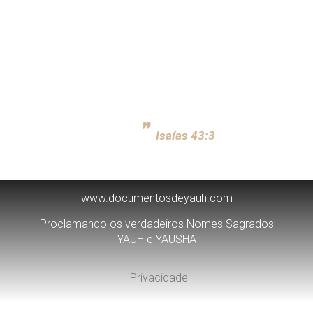
itando várias vezes YAU, isso no mínimo em três
traz também um testemunho, comprovando que alguns
 país tiveram suas orações atendidas nesse Nome,
 grande prova sobre a verdadeira pronúncia do Nome
AUH teu Criador, o Santo de Yshral, o teu Salvador, dei o
”
ate, a Etiópia e Sebá, por ti.
Isaías 43:3
www.documentosdeyauh.com
Proclamando os verdadeiros Nomes Sagrados
YAUH e YAUSHA
Privacidade