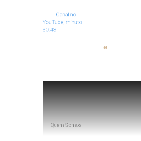
Nome Sagrado, c
utilizada neste vídeo
ocasiões. Ele 
Link:
Canal no
crentes daquele
YouTube, minuto
sendo mais uma
30:48
YAUH יהוה.
“
Porque Eu sou Y
Egito por teu resg
Quem Somos