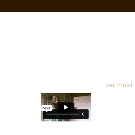
MAIS COMPROVAÇÕES,
ver mais!
VÍDEO ANTI
Nesse vídeo, um
em um quadro im
Israel. Mesmo no
Fonte documental