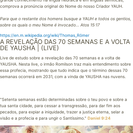
grande conhecimento na língua hebraica e em línguas semíticas,
comprova a pronúncia original do Nome do nosso Criador YAUH.
Para que o restante dos homens busque a YAUH e todos os gentios,
sobre os quais o meu Nome é invocado... Atos 15:17
https://en.m.wikipedia.org/wiki/Thomas_Römer
A REVELAÇÃO DAS 70 SEMANAS E A VOLTA
DE YAUSHA | (LIVE)
Live de estudo sobre a revelação das 70 semanas e a volta de
YAUSHA. Nesta live, o irmão Romilson traz mais entendimento sobre
essa profecia, mostrando que tudo indica que o término dessas 70
semanas ocorrerá em 2031, com a vinda de YAUSHA nas nuvens.
"Setenta semanas estão determinadas sobre o teu povo e sobre a
tua santa cidade, para cessar a transgressão, para dar fim aos
pecados, para expiar a iniquidade, trazer a justiça eterna, selar a
visão e a profecia e para ungir o Santíssimo."
Daniel 9:24